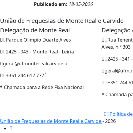
Publicado em:
18-05-2026
União de Freguesias de Monte Real e Carvide
Delegação de Monte Real
Delegação 
Parque Olímpio Duarte Alves
Rua Tenent
Alves, n.º 303
2425 - 043 - Monte Real - Leiria
2425 - 341 -
geral@ufmonterealcarvide.pt
geral@ufmon
*
+351 244 612 777
+351 244 6
* Chamada para a Rede Fixa Nacional
* Chamada par
Política d
União de Freguesias de Monte Real e Carvide
- 2026