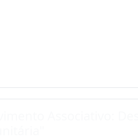
imento Associativo: Des
nitária"