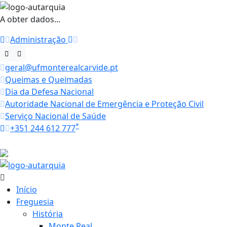
A obter dados...
Administração
geral@ufmonterealcarvide.pt
Queimas e Queimadas
Dia da Defesa Nacional
Autoridade Nacional de Emergência e Proteção Civil
Serviço Nacional de Saúde
*
+351 244 612 777
Horários
20.4 ºC
Início
Freguesia
História
Monte Real